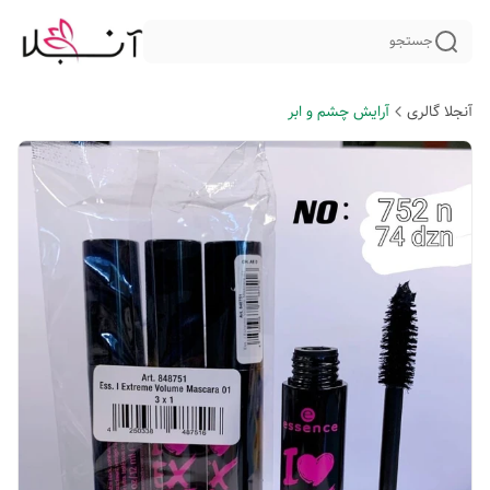
جستجو
آنجلا گالری
آرایش چشم و ابر