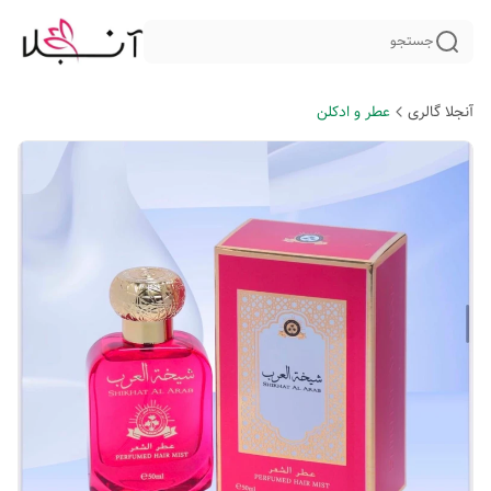
جستجو
آنجلا گالری
عطر و ادکلن