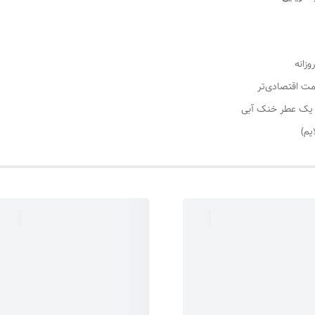
وزانه
مت اقتصادی‌تر
 یک عطر خنک آبی
یم)