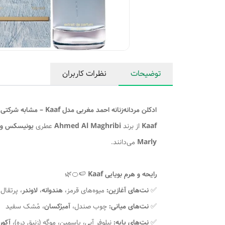
توضیحات
نظرات کاربران
ادکلن مردانه‌زنانه احمد مغربی مدل Kaaf – مشابه شرکتی Marly Percival
Kaaf
از برند
Ahmed Al Maghribi
عطری
یونیسکس و
Marly
می‌دانند.
رایحه و هرم بویایی Kaaf
🍉🍊🌿
✅
نت‌های آغازین:
میوه‌های قرمز،
هندوانه
،
لاوندر
، پرتقال
✅
نت‌های میانی:
چوب صندل،
آمبرُکسان
، مُشک سفید
✅
نت‌های پایه:
نیلوفر آبی، یاسمین، موگه (زنبق دره)،
آکور