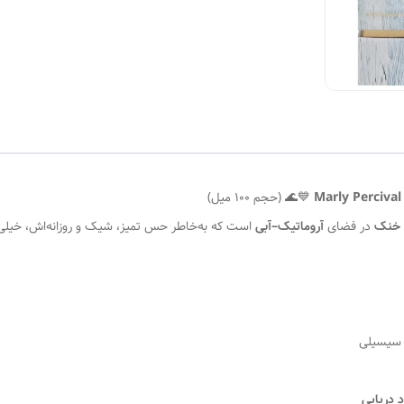
💙🌊 (حجم 100 میل)
 خنک
در فضای
آروماتیک–آبی
است که به‌خاطر حس تمیز، شیک و روزانه‌اش، خیلی‌
 سیسیلی
د دریایی