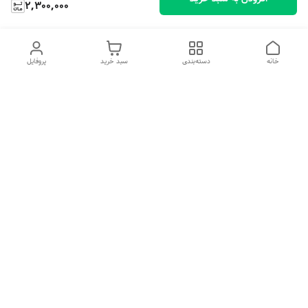
2,300,000
خانه
دسته‌بندی
سبد خرید
پروفایل
دسترسی سریع
تماس با ما
شکایات
درباره ما
قوانین و مقررات
سیاست حریم خصوصی