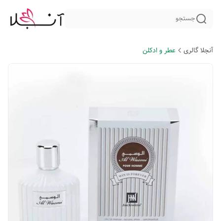
جستجو
آنجلا گالری
عطر و ادکلن