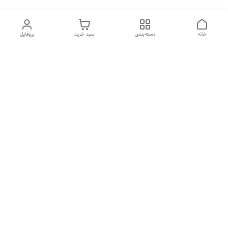
خانه
دسته‌بندی
سبد خرید
پروفایل
دسترسی سریع
تماس با ما
شکایات
درباره ما
قوانین و مقررات
سیاست حریم خصوصی