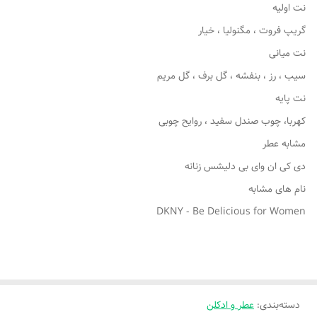
نت اولیه
گریپ فروت ، مگنولیا ، خیار
نت میانی
سیب ، رز ، بنفشه ، گل برف ، گل مریم
نت پایه
کهربا، چوب صندل سفید ، روایح چوبی
مشابه عطر
دی کی ان وای بی دلیشس زنانه
نام های مشابه
DKNY - Be Delicious for Women
دسته‌بندی
:
عطر و ادکلن