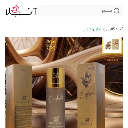
جستجو
آنجلا گالری
عطر و ادکلن