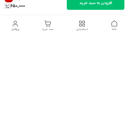
افزودن به سبد خرید
650,000
خانه
دسته‌بندی
سبد خرید
پروفایل
دسترسی سریع
تماس با ما
شکایات
درباره ما
قوانین و مقررات
سیاست حریم خصوصی