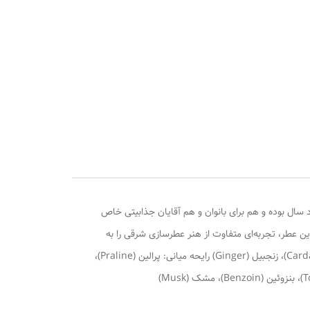
سال بوده و هم برای بانوان و هم آقایان جذابیتی خاص
ن عطر، تجربه‌ای متفاوت از هنر عطرسازی شرقی را به
شما ارائه می‌دهد که با رایحه‌های گرم و شیرین، حس جذابیت و اعتمادبه‌نفس را القا می‌کند. رایحه اولیه: دارچین (Cinnamon)، هل (Cardamom)، زنجبیل (Ginger) رایحه میانی: پرالین (Praline)،