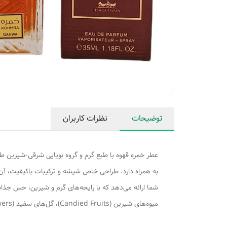
توضیحات
نظرات کاربران
عطر خمره قهوه با طبع گرم و گروه بویایی شرقی-شیرین طر
به همراه دارد. طراحی خاص شیشه و ترکیبات باکیفیت، آن 
میوه‌های شیرین (Candied Fruits)، گل‌های سفید (White Flowers) رایحه پایه: وانیل (Vanilla)، قهوه (Coffee)، دانه تونکا (Tonka Bean)، بنزوئین (Benzoin)، مشک (Musk)