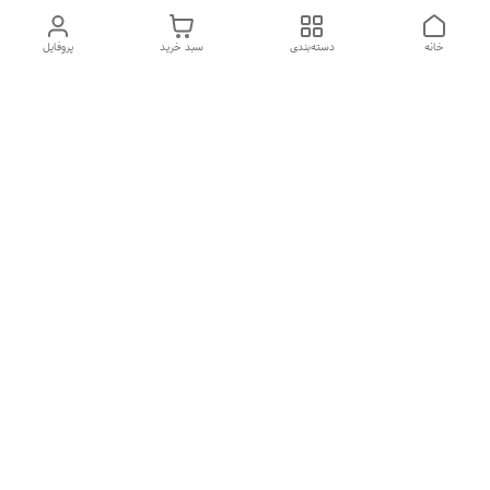
خانه
دسته‌بندی
سبد خرید
پروفایل
دسترسی سریع
تماس با ما
شکایات
درباره ما
قوانین و مقررات
سیاست حریم خصوصی