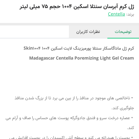
ژل کرم آبرسان سنتلا اسکین ۱۰۰۴ حجم ۷۵ میلی لیتر
برند:
Centella
توضیحات
نظرات کاربران
کرم ژل ماداگاسکار سنتلا پورمیزینگ لایت اسکین 1004 Skin1004
Madagascar Centella Poremizing Light Gel Cream
• ناخالصی های موجود در منافذ را از بین می برد تا از بزرگ شدن منافذ
جلوگیری کند.
• عصاره درخت سرو و فندق جادوگرکه پوست های حساس را صاف و آرام می
کند.
• پوست را هیدراته می کند و سطح آنتی اکسیدان را در پوست افزایش می