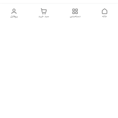
خانه
دسته‌بندی
سبد خرید
پروفایل
دسترسی سریع
تماس با ما
شکایات
درباره ما
قوانین و مقررات
سیاست حریم خصوصی