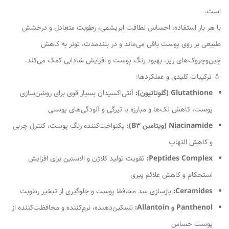
است.
با هر بار استفاده، احساس لطافت ابریشمی، رطوبت متعادل و درخشش
طبیعی بر روی پوست باقی می‌ماند و در بلندمدت، تونر به کاهش
چین‌و‌چروک‌های ریز، بهبود رنگ پوست و افزایش شادابی کمک می‌کند.
💧 ترکیبات کلیدی و عملکردها:
Glutathione (گلوتاتیون):
آنتی‌اکسیدان بسیار قوی برای روشن‌سازی
پوست، کاهش لک‌ها و مبارزه با تیرگی و آلودگی‌های پوستی
Niacinamide (ویتامین B3):
یکنواخت‌کننده رنگ پوست، کنترل چربی
و کاهش التهاب
Peptides Complex:
تقویت تولید کلاژن و الاستین برای افزایش
استحکام و کاهش علائم پیری
Ceramides:
بازسازی سد محافظ پوست و جلوگیری از تبخیر رطوبت
Panthenol و Allantoin:
تسکین‌دهنده، نرم‌کننده و محافظت‌کننده از
پوست حساس