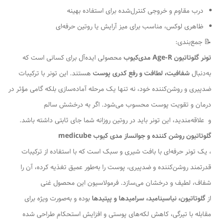
درب مقاوم و خروجی کنترل‌شده برای استفاده بهینه
ظاهری لوکس، مناسب برای میز آرایش یا روتین حرفه‌ای
📝 جمع‌بندی:
تونر گلوتاتیون Age-R مدی‌کیوب
محصولی ایده‌آل برای کسانی است که
به‌دنبال
شفافیت، لطافت و رفع کدری پوست
هستند. این تونر با ترکیبات
ضدپیری و روشن‌کننده خود، نه تنها یک مرحله آماده‌سازی بلکه گامی مؤثر در
درمان و تقویت پوست محسوب می‌شود. اگر به درخشش سالم
و علاقه‌مندید، این تونر باید در روتین روزانه شما جای ثابتی داشته باشد.
گلوتاتیون روشن کننده و جوانساز مدی کیوب medicube
، یک تونر حرفه‌ای با بافت شیری و سبک است که با استفاده از ترکیبات
قدرتمند روشن‌کننده و ضدپیری، پوست را به‌طور عمیق تغذیه کرده، آن را
شفاف، لطیف و درخشان می‌سازد. فرمولاسیون این محصول غنی
از
گلوتاتیون، نیاسینامید، سرامیدها و پپتیدها
بوده و به‌صورت ویژه برای
مقابله با تیرگی، کاهش لکه‌های پوستی و افزایش استحکام طراحی شده