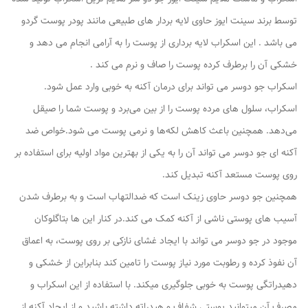
توسط برند سینت ایوز حاوی لایه بردار های طبیعی مانند پودر پوست گردو
می باشد . این اسکراب لایه برداری از پوست را به آرامی انجام می دهد و
خشکی آن را برطرف کرده پوست را صاف و نرم می کند .
اسکراب جو دوسر می تواند برای درمان آکنه به خوبی وارد عمل شود.
اسکراب، سلول های مرده پوست را از بین می‌برد و پوست شما را صیقل
می‌دهد. همچنین باعث کاهش لکه‌ها و نرمی پوست می شود.خواص ضد
آکنه ای جو دوسر می تواند آن را به یکی از بهترین مواد اولیه برای استفاده بر
روی پوست مستعد آکنه تبدیل کند.
همچنین جو دوسر حاوی زینک است که ضدالتهاب است و به برطرف شدن
آسیب های پوستی ناشی از آکنه کمک می کند.در کنار این ها بتاگلوکان
موجود در جو دوسر می تواند با ایجاد غشای نازکی بر روی پوست، به اعماق
آن نفوذ کرده و رطوبت مورد نیاز پوست را تامین کند بنابراین از خشکی و
دهیدراتگی پوست به خوبی جلوگیری میکند. با استفاده از این اسکراب و
مصرف آن میتوانید پوستی شفاف و هیدراته داشته باشید و از ایجاد آکنه از