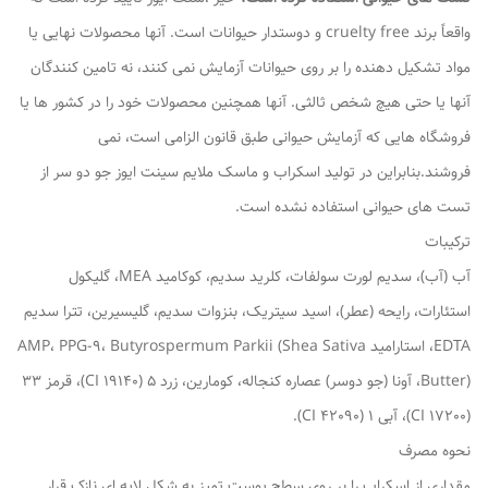
واقعاً برند cruelty free و دوستدار حیوانات است. آنها محصولات نهایی یا
مواد تشکیل دهنده را بر روی حیوانات آزمایش نمی کنند، نه تامین کنندگان
آنها یا حتی هیچ شخص ثالثی. آنها همچنین محصولات خود را در کشور ها یا
فروشگاه هایی که آزمایش حیوانی طبق قانون الزامی است، نمی
فروشند.بنابراین در تولید اسکراب و ماسک ملایم سینت ایوز جو دو سر از
تست های حیوانی استفاده نشده است.
ترکیبات
آب (آب)، سدیم لورت سولفات، کلرید سدیم، کوکامید MEA، گلیکول
استئارات، رایحه (عطر)، اسید سیتریک، بنزوات سدیم، گلیسیرین، تترا سدیم
EDTA، استارامید AMP، PPG-9، Butyrospermum Parkii (Shea Sativa
Butter)، آونا (جو دوسر) عصاره کنجاله، کومارین، زرد 5 (CI 19140)، قرمز 33
(CI 17200)، آبی 1 (CI 42090).
نحوه مصرف
مقداری از اسکراب را بر روی سطح پوست تمیز به شکل لایه ای نازک قرار