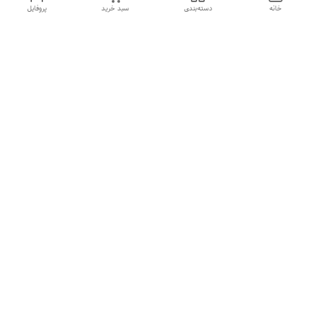
خانه
دسته‌بندی
سبد خرید
پروفایل
دسترسی سریع
تماس با ما
شکایات
درباره ما
قوانین و مقررات
سیاست حریم خصوصی