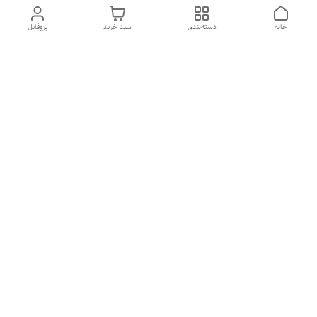
خانه
دسته‌بندی
سبد خرید
پروفایل
دسترسی سریع
تماس با ما
شکایات
درباره ما
قوانین و مقررات
سیاست حریم خصوصی