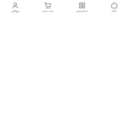
خانه
دسته‌بندی
سبد خرید
پروفایل
دسترسی سریع
تماس با ما
شکایات
درباره ما
قوانین و مقررات
سیاست حریم خصوصی