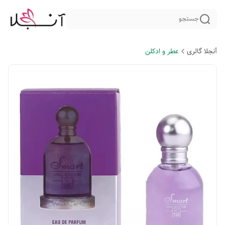
جستجو
آنجلا گالری
عطر و ادکلن