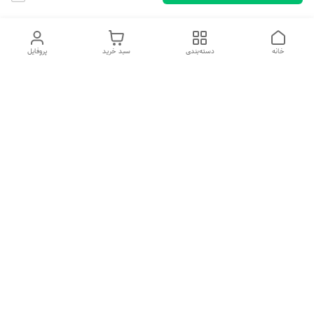
خانه
دسته‌بندی
سبد خرید
پروفایل
دسترسی سریع
تماس با ما
شکایات
درباره ما
قوانین و مقررات
سیاست حریم خصوصی