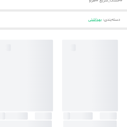
#خشک_سریع #طراو
دسته‌بندی
:
بهداشتی