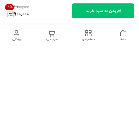
۱٬۱۰۰٬۰۰۰
18
%
افزودن به سبد خرید
900,000
خانه
دسته‌بندی
سبد خرید
پروفایل
دسترسی سریع
تماس با ما
شکایات
درباره ما
قوانین و مقررات
سیاست حریم خصوصی