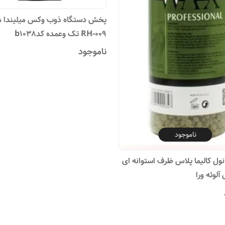
پخش دستگاه ذوب وکس میلیندا 
RH-009 تک وعمده کدb1038
ناموجود
ناموجود
ول کالیما پلاس ظرف استوانه ای