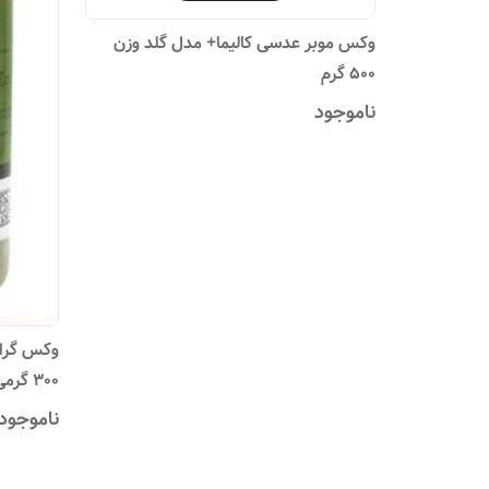
وکس موبر عدسی کالیما+ مدل گلد وزن
500 گرم
ناموجود
وکس گران
300 گرمی آلوئه ورا
ناموجود