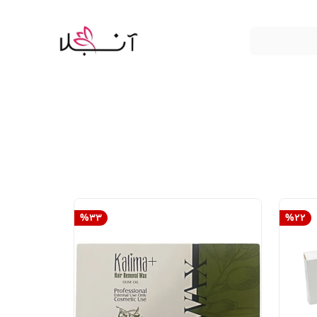
%
33
%
22