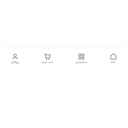
خانه
دسته‌بندی
سبد خرید
پروفایل
دسترسی سریع
تماس با ما
شکایات
درباره ما
قوانین و مقررات